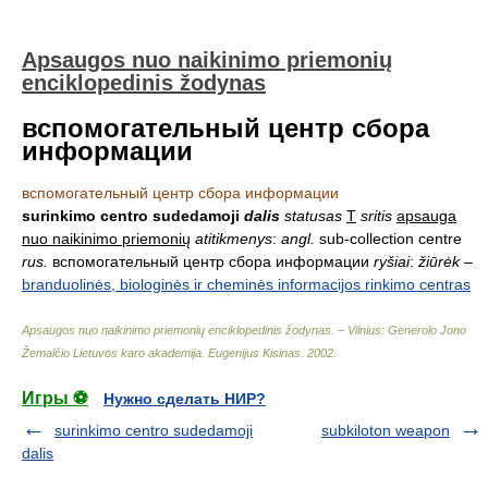
Apsaugos nuo naikinimo priemonių
enciklopedinis žodynas
вспомогательный центр сбора
информации
вспомогательный центр сбора информации
surinkimo centro sudedamoji
dalis
statusas
T
sritis
apsauga
nuo naikinimo priemonių
atitikmenys
:
angl.
sub-collection centre
rus.
вспомогательный центр сбора информации
ryšiai
:
žiūrėk
–
branduolinės, biologinės ir cheminės informacijos rinkimo centras
Apsaugos nuo naikinimo priemonių enciklopedinis žodynas. – Vilnius: Generolo Jono
Žemaičio Lietuvos karo akademija
.
Eugenijus Kisinas
.
2002
.
Игры ⚽
Нужно сделать НИР?
surinkimo centro sudedamoji
subkiloton weapon
dalis