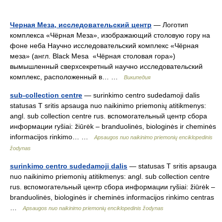
Черная Меза, исследовательский центр
— Логотип
комплекса «Чёрная Меза», изображающий столовую гору на
фоне неба Научно исследовательский комплекс «Чёрная
меза» (англ. Black Mesa «Чёрная столовая гора»)
вымышленный сверхсекретный научно исследовательский
комплекс, расположенный в… …
Википедия
sub-collection centre
— surinkimo centro sudedamoji dalis
statusas T sritis apsauga nuo naikinimo priemonių atitikmenys:
angl. sub collection centre rus. вспомогательный центр сбора
информации ryšiai: žiūrėk – branduolinės, biologinės ir cheminės
informacijos rinkimo… …
Apsaugos nuo naikinimo priemonių enciklopedinis
žodynas
surinkimo centro sudedamoji dalis
— statusas T sritis apsauga
nuo naikinimo priemonių atitikmenys: angl. sub collection centre
rus. вспомогательный центр сбора информации ryšiai: žiūrėk –
branduolinės, biologinės ir cheminės informacijos rinkimo centras
…
Apsaugos nuo naikinimo priemonių enciklopedinis žodynas